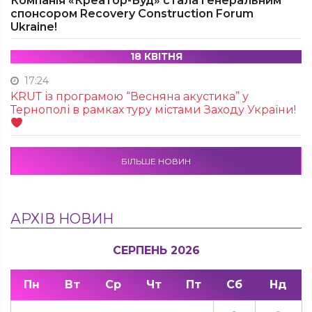
Компанія «Креатор-Буд» стала генеральним
спонсором Recovery Construction Forum
Ukraine!
18 КВІТНЯ
17:24
KRUТ із програмою “Весняна акустика” у
Тернополі в рамках туру містами Заходу України!
БІЛЬШЕ НОВИН
АРХІВ НОВИН
СЕРПЕНЬ 2026
Пн
Вт
Ср
Чт
Пт
Сб
Нд