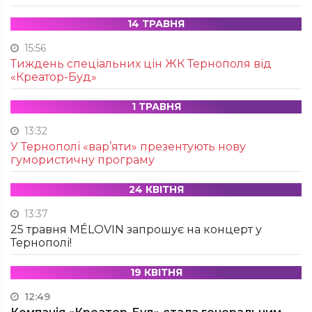
14 ТРАВНЯ
15:56
Тиждень спеціальних цін ЖК Тернополя від
«Креатор-Буд»
1 ТРАВНЯ
13:32
У Тернополі «вар’яти» презентують нову
гумористичну програму
24 КВІТНЯ
13:37
25 травня MÉLOVIN запрошує на концерт у
Тернополі!
19 КВІТНЯ
12:49