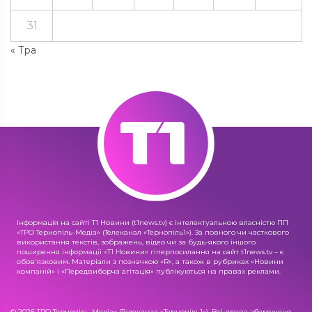
31
« Тра
Інформація на сайті Т1 Новини (t1news.tv) є інтелектуальною власністю ПП
«ТРО Тернопіль-Медіа» (Телеканал «Тернопіль1»). За повного чи часткового
використання текстів, зображень, відео чи за будь-якого іншого
поширення інформації «Т1 Новини» гіперпосилання на сайт t1news.tv – є
обов'язковим. Матеріали з позначкою «R», а також в рубриках «Новини
компаній» і «Передвиборча агітація» публікуються на правах реклами.
© 2026 ТРО Тернопіль-Медіа» (Телеканал «Тернопіль1»). Всі права збережено.