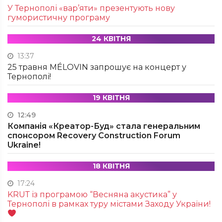
У Тернополі «вар’яти» презентують нову
гумористичну програму
24 КВІТНЯ
13:37
25 травня MÉLOVIN запрошує на концерт у
Тернополі!
19 КВІТНЯ
12:49
Компанія «Креатор-Буд» стала генеральним
спонсором Recovery Construction Forum
Ukraine!
18 КВІТНЯ
17:24
KRUТ із програмою “Весняна акустика” у
Тернополі в рамках туру містами Заходу України!