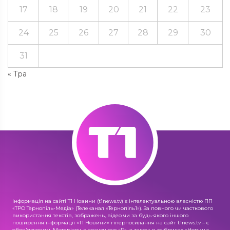
17
18
19
20
21
22
23
24
25
26
27
28
29
30
31
« Тра
Інформація на сайті Т1 Новини (t1news.tv) є інтелектуальною власністю ПП
«ТРО Тернопіль-Медіа» (Телеканал «Тернопіль1»). За повного чи часткового
використання текстів, зображень, відео чи за будь-якого іншого
поширення інформації «Т1 Новини» гіперпосилання на сайт t1news.tv – є
обов'язковим. Матеріали з позначкою «R», а також в рубриках «Новини