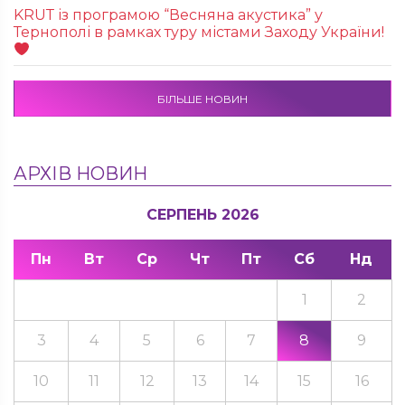
KRUТ із програмою “Весняна акустика” у
Тернополі в рамках туру містами Заходу України!
БІЛЬШЕ НОВИН
АРХІВ НОВИН
СЕРПЕНЬ 2026
Пн
Вт
Ср
Чт
Пт
Сб
Нд
1
2
3
4
5
6
7
8
9
10
11
12
13
14
15
16