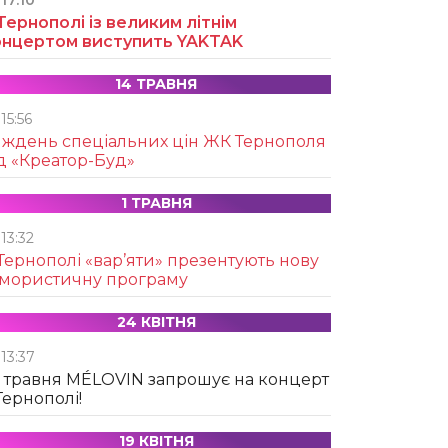
17:10
Тернополі із великим літнім
онцертом виступить YAKTAK
14 ТРАВНЯ
15:56
иждень спеціальних цін ЖК Тернополя
д «Креатор-Буд»
1 ТРАВНЯ
13:32
Тернополі «вар’яти» презентують нову
умористичну програму
24 КВІТНЯ
13:37
 травня MÉLOVIN запрошує на концерт
Тернополі!
19 КВІТНЯ