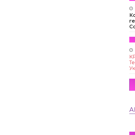
К
г
Co
KR
Те
Ук
А