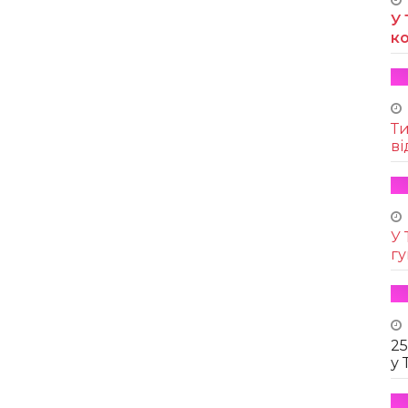
У 
к
Т
ві
У 
г
25
у 