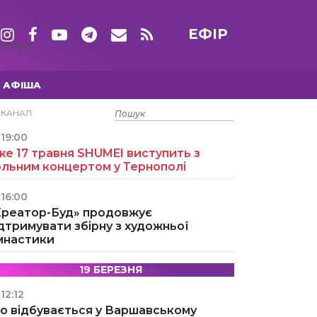
ЕФІР
ТИЖНІ
АФІША
15 ТРАВНЯ
ЕКАНАЛ
19:00
е 17 травня SHUMEI виступить з
ольним концертом у Тернополі
16:00
Креатор-Буд» продовжує
дтримувати збірну з художньої
імнастики
19 БЕРЕЗНЯ
12:12
о відбувається у Варшавському