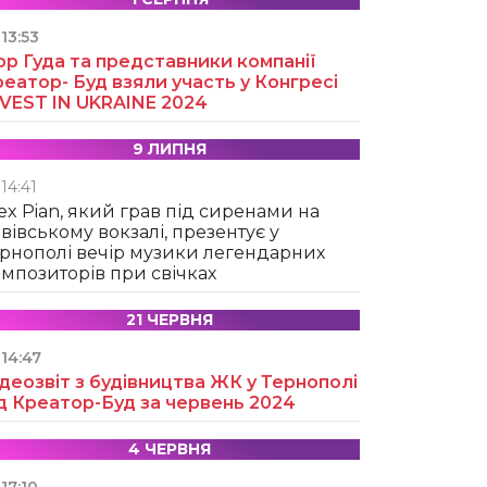
13:53
ор Гуда та представники компанії
еатор- Буд взяли участь у Конгресі
NVEST IN UKRAINE 2024
9 ЛИПНЯ
14:41
ex Pian, який грав під сиренами на
вівському вокзалі, презентує у
рнополі вечір музики легендарних
мпозиторів при свічках
21 ЧЕРВНЯ
14:47
деозвіт з будівництва ЖК у Тернополі
д Креатор-Буд за червень 2024
4 ЧЕРВНЯ