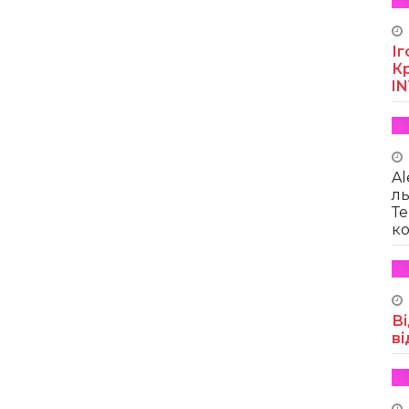
Іг
Кр
I
Al
ль
Те
ко
Ві
ві