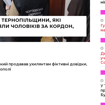
мі
 ТЕРНОПІЛЬЩИНИ, ЯКІ
ЛИ ЧОЛОВІКІВ ЗА КОРДОН,
Гу
м
Де
уч
Co
кий продавав ухилянтам фіктивні довідки,
ополі
У
п
Б