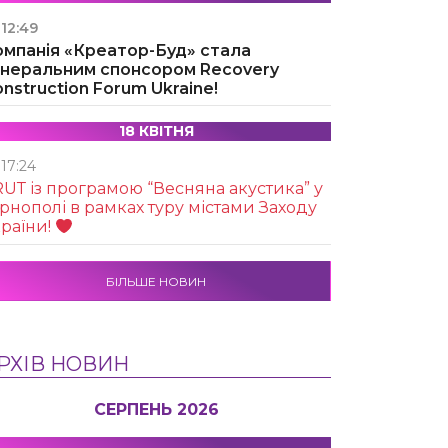
12:49
омпанія «Креатор-Буд» стала
енеральним спонсором Recovery
nstruction Forum Ukraine!
18 КВІТНЯ
17:24
UТ із програмою “Весняна акустика” у
рнополі в рамках туру містами Заходу
раїни!
БІЛЬШЕ НОВИН
РХІВ НОВИН
СЕРПЕНЬ 2026