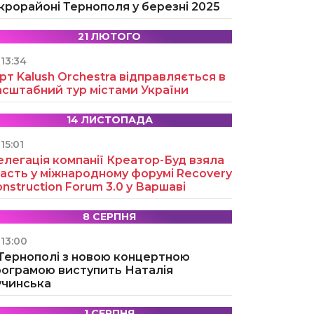
крорайоні Тернополя у березні 2025
21 ЛЮТОГО
13:34
рт Kalush Orchestra відправляється в
асштабний тур містами України
14 ЛИСТОПАДА
15:01
легація компанії Креатор-Буд взяла
асть у міжнародному форумі Recovery
nstruction Forum 3.0 у Варшаві
8 СЕРПНЯ
13:00
 Тернополі з новою концертною
рограмою виступить Наталія
учинська
1 СЕРПНЯ