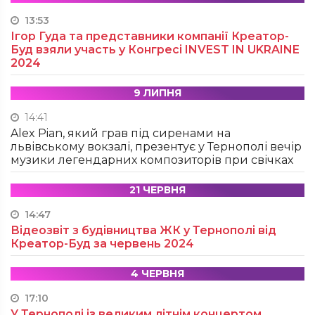
13:53
Ігор Гуда та представники компанії Креатор-
Буд взяли участь у Конгресі INVEST IN UKRAINE
2024
9 ЛИПНЯ
14:41
Alex Pian, який грав під сиренами на
львівському вокзалі, презентує у Тернополі вечір
музики легендарних композиторів при свічках
21 ЧЕРВНЯ
14:47
Відеозвіт з будівництва ЖК у Тернополі від
Креатор-Буд за червень 2024
4 ЧЕРВНЯ
17:10
У Тернополі із великим літнім концертом