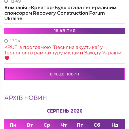
12:49
Компанія «Креатор-Буд» стала генеральним
спонсором Recovery Construction Forum
Ukraine!
18 КВІТНЯ
17:24
KRUТ із програмою “Весняна акустика” у
Тернополі в рамках туру містами Заходу України!
БІЛЬШЕ НОВИН
АРХІВ НОВИН
СЕРПЕНЬ 2026
Пн
Вт
Ср
Чт
Пт
Сб
Нд