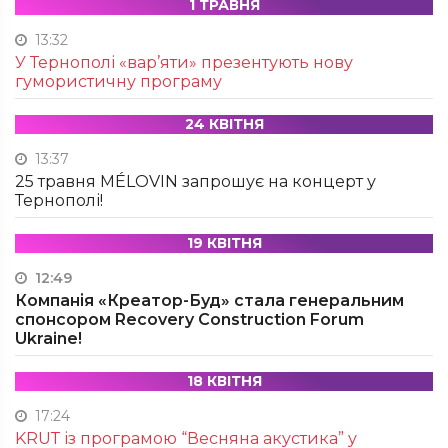
1 ТРАВНЯ
13:32
У Тернополі «вар’яти» презентують нову
гумористичну програму
24 КВІТНЯ
13:37
25 травня MÉLOVIN запрошує на концерт у
Тернополі!
19 КВІТНЯ
12:49
Компанія «Креатор-Буд» стала генеральним
спонсором Recovery Construction Forum
Ukraine!
18 КВІТНЯ
17:24
KRUТ із програмою “Весняна акустика” у