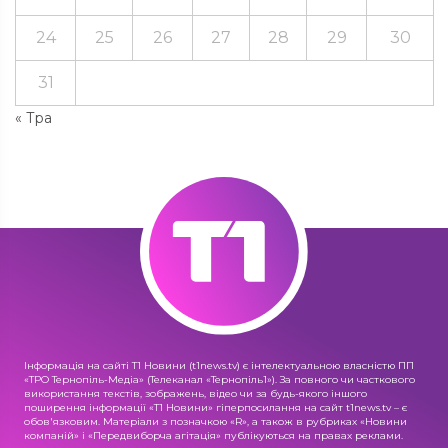
24
25
26
27
28
29
30
31
« Тра
Інформація на сайті Т1 Новини (t1news.tv) є інтелектуальною власністю ПП
«ТРО Тернопіль-Медіа» (Телеканал «Тернопіль1»). За повного чи часткового
використання текстів, зображень, відео чи за будь-якого іншого
поширення інформації «Т1 Новини» гіперпосилання на сайт t1news.tv – є
обов'язковим. Матеріали з позначкою «R», а також в рубриках «Новини
компаній» і «Передвиборча агітація» публікуються на правах реклами.