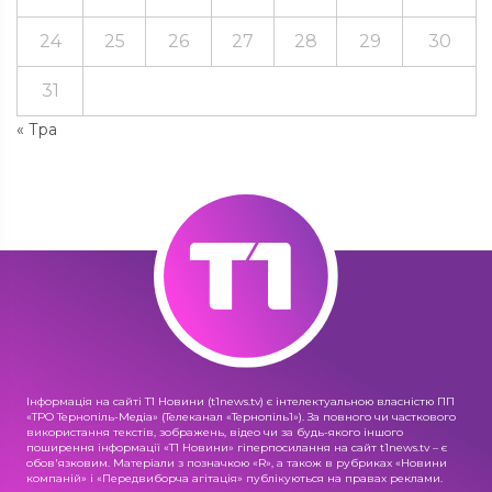
24
25
26
27
28
29
30
31
« Тра
Інформація на сайті Т1 Новини (t1news.tv) є інтелектуальною власністю ПП
«ТРО Тернопіль-Медіа» (Телеканал «Тернопіль1»). За повного чи часткового
використання текстів, зображень, відео чи за будь-якого іншого
поширення інформації «Т1 Новини» гіперпосилання на сайт t1news.tv – є
обов'язковим. Матеріали з позначкою «R», а також в рубриках «Новини
компаній» і «Передвиборча агітація» публікуються на правах реклами.