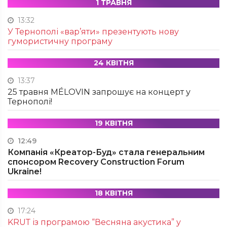
1 ТРАВНЯ
13:32
У Тернополі «вар’яти» презентують нову
гумористичну програму
24 КВІТНЯ
13:37
25 травня MÉLOVIN запрошує на концерт у
Тернополі!
19 КВІТНЯ
12:49
Компанія «Креатор-Буд» стала генеральним
спонсором Recovery Construction Forum
Ukraine!
18 КВІТНЯ
17:24
KRUТ із програмою “Весняна акустика” у