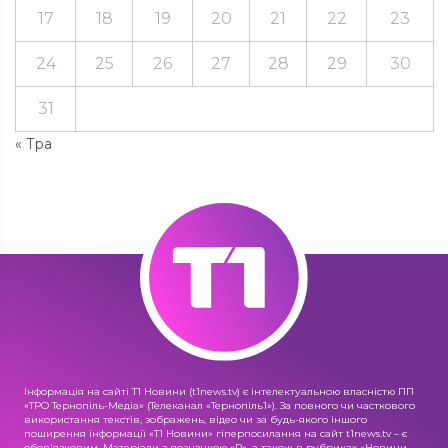
17
18
19
20
21
22
23
24
25
26
27
28
29
30
31
« Тра
Інформація на сайті Т1 Новини (t1news.tv) є інтелектуальною власністю ПП
«ТРО Тернопіль-Медіа» (Телеканал «Тернопіль1»). За повного чи часткового
використання текстів, зображень, відео чи за будь-якого іншого
поширення інформації «Т1 Новини» гіперпосилання на сайт t1news.tv – є
обов'язковим. Матеріали з позначкою «R», а також в рубриках «Новини