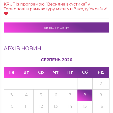
KRUТ із програмою “Весняна акустика” у
Тернополі в рамках туру містами Заходу України!
БІЛЬШЕ НОВИН
АРХІВ НОВИН
СЕРПЕНЬ 2026
Пн
Вт
Ср
Чт
Пт
Сб
Нд
1
2
3
4
5
6
7
8
9
10
11
12
13
14
15
16