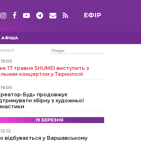
ЕФІР
ТИЖНІ
АФІША
15 ТРАВНЯ
ЕКАНАЛ
19:00
е 17 травня SHUMEI виступить з
ольним концертом у Тернополі
16:00
Креатор-Буд» продовжує
дтримувати збірну з художньої
імнастики
19 БЕРЕЗНЯ
12:12
о відбувається у Варшавському