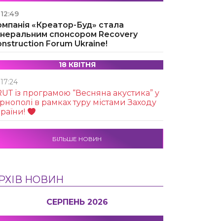
12:49
омпанія «Креатор-Буд» стала
енеральним спонсором Recovery
nstruction Forum Ukraine!
18 КВІТНЯ
17:24
UТ із програмою “Весняна акустика” у
рнополі в рамках туру містами Заходу
раїни!
БІЛЬШЕ НОВИН
РХІВ НОВИН
СЕРПЕНЬ 2026