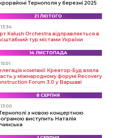
крорайоні Тернополя у березні 2025
21 ЛЮТОГО
13:34
рт Kalush Orchestra відправляється в
асштабний тур містами України
14 ЛИСТОПАДА
15:01
легація компанії Креатор-Буд взяла
асть у міжнародному форумі Recovery
nstruction Forum 3.0 у Варшаві
8 СЕРПНЯ
13:00
 Тернополі з новою концертною
рограмою виступить Наталія
учинська
1 СЕРПНЯ