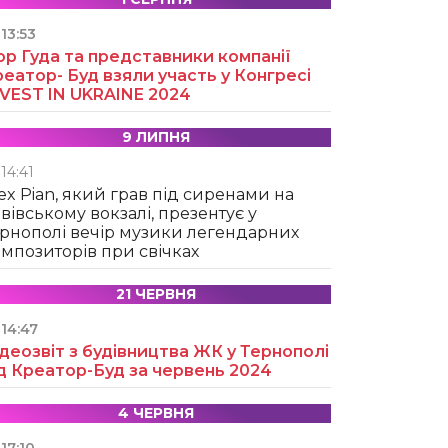
13:53
ор Гуда та представники компанії
еатор- Буд взяли участь у Конгресі
NVEST IN UKRAINE 2024
9 ЛИПНЯ
14:41
ex Pian, який грав під сиренами на
вівському вокзалі, презентує у
рнополі вечір музики легендарних
мпозиторів при свічках
21 ЧЕРВНЯ
14:47
деозвіт з будівництва ЖК у Тернополі
д Креатор-Буд за червень 2024
4 ЧЕРВНЯ