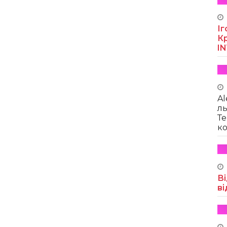
Іг
Кр
I
Al
ль
Те
ко
Ві
ві