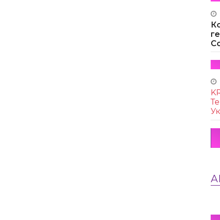
К
г
Co
KR
Те
Ук
А