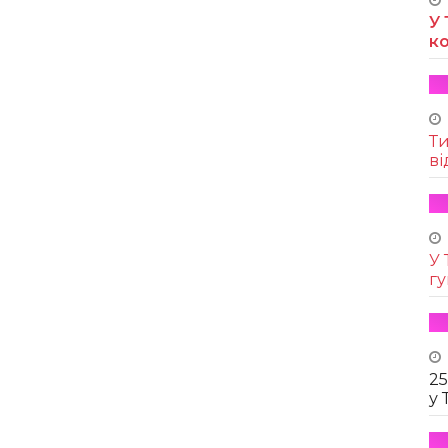
У 
к
Т
ві
У 
г
25
у 