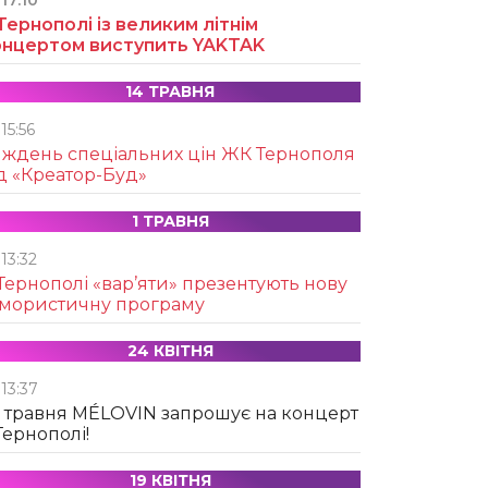
17:10
Тернополі із великим літнім
онцертом виступить YAKTAK
14 ТРАВНЯ
15:56
иждень спеціальних цін ЖК Тернополя
д «Креатор-Буд»
1 ТРАВНЯ
13:32
Тернополі «вар’яти» презентують нову
умористичну програму
24 КВІТНЯ
13:37
 травня MÉLOVIN запрошує на концерт
Тернополі!
19 КВІТНЯ