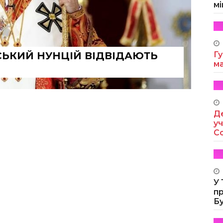
мі
СЬКИЙ НУНЦІЙ ВІДВІДАЮТЬ
Гу
м
Де
уч
Co
У
п
Б