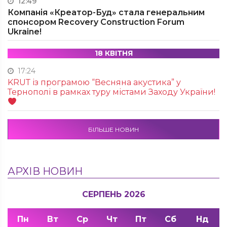
12:49
Компанія «Креатор-Буд» стала генеральним
спонсором Recovery Construction Forum
Ukraine!
18 КВІТНЯ
17:24
KRUТ із програмою “Весняна акустика” у
Тернополі в рамках туру містами Заходу України!
БІЛЬШЕ НОВИН
АРХІВ НОВИН
СЕРПЕНЬ 2026
Пн
Вт
Ср
Чт
Пт
Сб
Нд