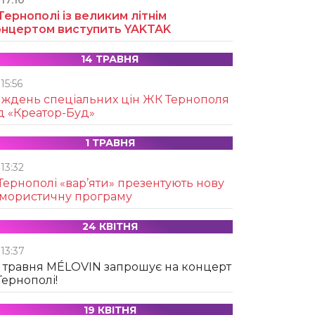
17:10
Тернополі із великим літнім
онцертом виступить YAKTAK
14 ТРАВНЯ
15:56
иждень спеціальних цін ЖК Тернополя
д «Креатор-Буд»
1 ТРАВНЯ
13:32
Тернополі «вар’яти» презентують нову
умористичну програму
24 КВІТНЯ
13:37
 травня MÉLOVIN запрошує на концерт
Тернополі!
19 КВІТНЯ