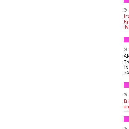
Іг
Кр
I
Al
ль
Те
ко
Ві
ві