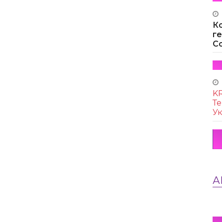
К
г
Co
KR
Те
Ук
А