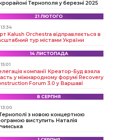
крорайоні Тернополя у березні 2025
21 ЛЮТОГО
13:34
рт Kalush Orchestra відправляється в
асштабний тур містами України
14 ЛИСТОПАДА
15:01
легація компанії Креатор-Буд взяла
асть у міжнародному форумі Recovery
nstruction Forum 3.0 у Варшаві
8 СЕРПНЯ
13:00
 Тернополі з новою концертною
рограмою виступить Наталія
учинська
1 СЕРПНЯ