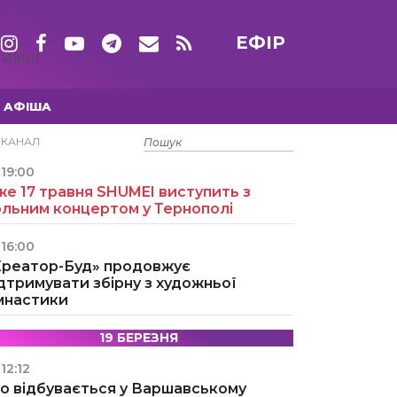
ЕФІР
ТИЖНІ
АФІША
15 ТРАВНЯ
ЕКАНАЛ
19:00
е 17 травня SHUMEI виступить з
ольним концертом у Тернополі
16:00
Креатор-Буд» продовжує
дтримувати збірну з художньої
імнастики
19 БЕРЕЗНЯ
12:12
о відбувається у Варшавському