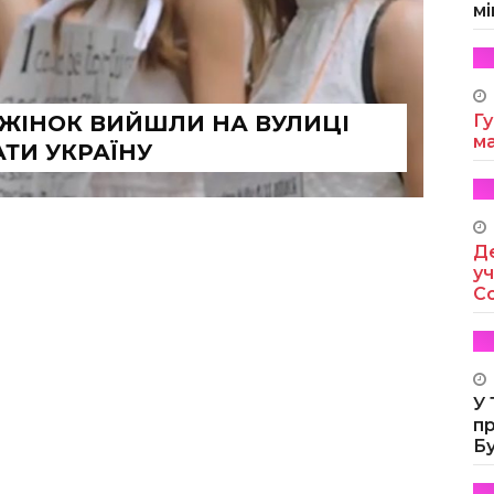
мі
І ЖІНОК ВИЙШЛИ НА ВУЛИЦІ
Гу
м
ТИ УКРАЇНУ
Де
уч
Co
У
п
Б