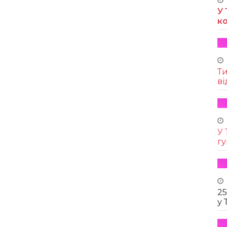
У 
к
Т
ві
У 
г
25
у 