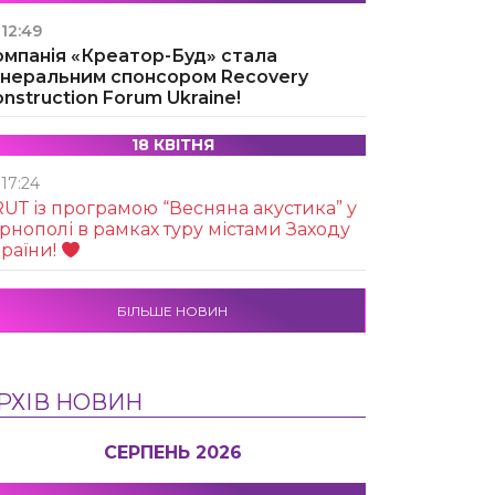
12:49
омпанія «Креатор-Буд» стала
енеральним спонсором Recovery
nstruction Forum Ukraine!
18 КВІТНЯ
17:24
UТ із програмою “Весняна акустика” у
рнополі в рамках туру містами Заходу
раїни!
БІЛЬШЕ НОВИН
РХІВ НОВИН
СЕРПЕНЬ 2026