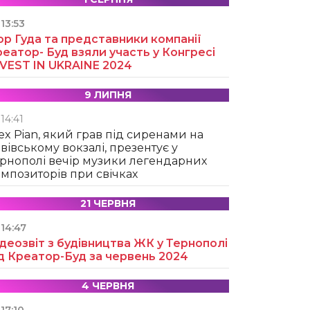
13:53
ор Гуда та представники компанії
еатор- Буд взяли участь у Конгресі
NVEST IN UKRAINE 2024
9 ЛИПНЯ
14:41
ex Pian, який грав під сиренами на
вівському вокзалі, презентує у
рнополі вечір музики легендарних
мпозиторів при свічках
21 ЧЕРВНЯ
14:47
деозвіт з будівництва ЖК у Тернополі
д Креатор-Буд за червень 2024
4 ЧЕРВНЯ