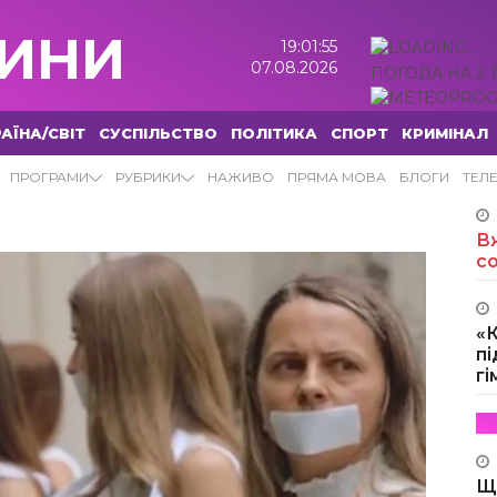
ИНИ
19:01:56
07.08.2026
ПОГОДА НА 2 
АЇНА/СВІТ
СУСПІЛЬСТВО
ПОЛІТИКА
СПОРТ
КРИМІНАЛ
ПРОГРАМИ
РУБРИКИ
НАЖИВО
ПРЯМА МОВА
БЛОГИ
ТЕЛ
Вж
с
«
пі
г
Щ