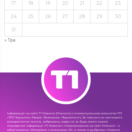
17
18
19
20
21
22
23
24
25
26
27
28
29
30
31
« Тра
Інформація на сайті Т1 Новини (t1news.tv) є інтелектуальною власністю ПП
«ТРО Тернопіль-Медіа» (Телеканал «Тернопіль1»). За повного чи часткового
використання текстів, зображень, відео чи за будь-якого іншого
поширення інформації «Т1 Новини» гіперпосилання на сайт t1news.tv – є
обов'язковим. Матеріали з позначкою «R», а також в рубриках «Новини