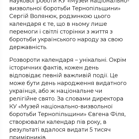
наукової роботи КУ «Музей національно-
визвольної боротьби Тернопільщини»
Сергій Волянюк, родзинкою цього
календаря є те, що в ньому лише
перемоги і світлі сторінки з життя з
боротьби українського народу за свою
державність.
Розвороти календаря – унікальні. Окрім
історичних фактів, кожен день
відповідає певній важливій події. Це
може бути день народження видатного
українця, або ж національне чи
релігійне свято. За словами директора
КУ «Музей національно-визвольної
боротьби Тернопільщини» Євгена Філя,
створювали календар пів року, в
результаті вдалося видати 5 тисяч
примірників.