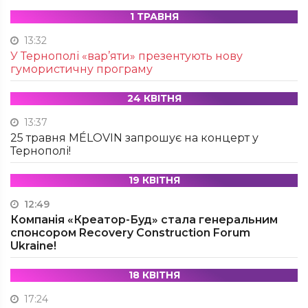
1 ТРАВНЯ
13:32
У Тернополі «вар’яти» презентують нову
гумористичну програму
24 КВІТНЯ
13:37
25 травня MÉLOVIN запрошує на концерт у
Тернополі!
19 КВІТНЯ
12:49
Компанія «Креатор-Буд» стала генеральним
спонсором Recovery Construction Forum
Ukraine!
18 КВІТНЯ
17:24