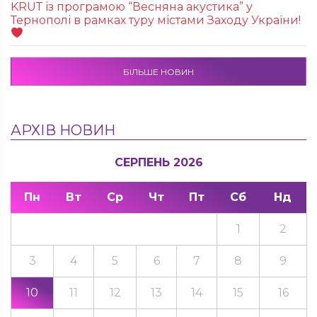
KRUТ із програмою “Весняна акустика” у
Тернополі в рамках туру містами Заходу України!
БІЛЬШЕ НОВИН
АРХІВ НОВИН
СЕРПЕНЬ 2026
Пн
Вт
Ср
Чт
Пт
Сб
Нд
1
2
3
4
5
6
7
8
9
10
11
12
13
14
15
16