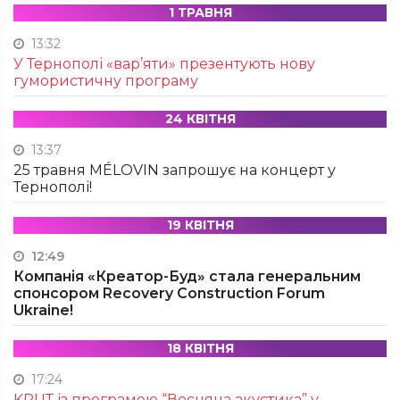
1 ТРАВНЯ
13:32
У Тернополі «вар’яти» презентують нову
гумористичну програму
24 КВІТНЯ
13:37
25 травня MÉLOVIN запрошує на концерт у
Тернополі!
19 КВІТНЯ
12:49
Компанія «Креатор-Буд» стала генеральним
спонсором Recovery Construction Forum
Ukraine!
18 КВІТНЯ
17:24
KRUТ із програмою “Весняна акустика” у