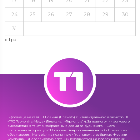
17
18
19
20
21
22
23
24
25
26
27
28
29
30
31
« Тра
Інформація на сайті Т1 Новини (t1news.tv) є інтелектуальною власністю ПП
«ТРО Тернопіль-Медіа» (Телеканал «Тернопіль1»). За повного чи часткового
використання текстів, зображень, відео чи за будь-якого іншого
поширення інформації «Т1 Новини» гіперпосилання на сайт t1news.tv – є
обов'язковим. Матеріали з позначкою «R», а також в рубриках «Новини
компаній» і «Передвиборча агітація» публікуються на правах реклами.