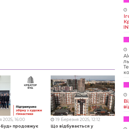
Іг
Кр
I
Al
ль
Те
ко
Ві
ві
 2025, 16:00
19 Березня 2025, 12:12
-Буд» продовжує
Що відбувається у