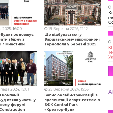
К
г
Co
 2025, 16:00
19 Березня 2025, 12:12
-Буд» продовжує
Що відбувається у
ати збірну з
Варшавському мікрорайоні
ї гімнастики
Тернополя у березні 2025
KR
Те
Ук
пада 2024, 15:01
25 Вересня 2024, 15:56
А
 компанії
Запис онлайн-трансляції з
уд взяла участь у
презентації апарт-готелю в
ному форумі
БФК Central Park —
Construction
«Креатор-Буд»