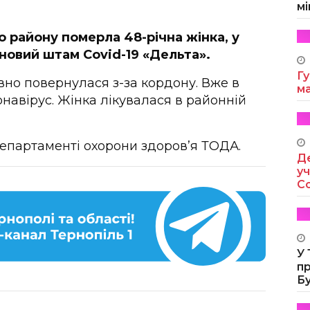
мі
 району померла 48-річна жінка, у
новий штам Covid-19 «Дельта».
Гу
но повернулася з-за кордону. Вже в
м
онавірус. Жінка лікувалася в районній
епартаменті охорони здоров’я ТОДА.
Де
уч
Co
У
п
Б