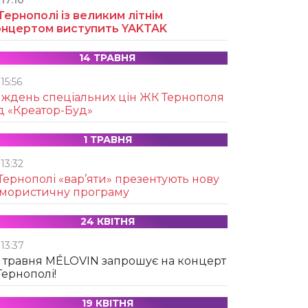
17:10
Тернополі із великим літнім
онцертом виступить YAKTAK
14 ТРАВНЯ
15:56
иждень спеціальних цін ЖК Тернополя
д «Креатор-Буд»
1 ТРАВНЯ
13:32
Тернополі «вар’яти» презентують нову
умористичну програму
24 КВІТНЯ
13:37
 травня MÉLOVIN запрошує на концерт
Тернополі!
19 КВІТНЯ