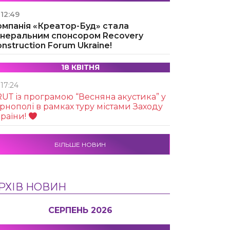
12:49
омпанія «Креатор-Буд» стала
енеральним спонсором Recovery
nstruction Forum Ukraine!
18 КВІТНЯ
17:24
UТ із програмою “Весняна акустика” у
рнополі в рамках туру містами Заходу
раїни!
БІЛЬШЕ НОВИН
РХІВ НОВИН
СЕРПЕНЬ 2026