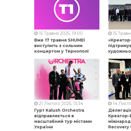
15 Травня 2025, 19:00
15 Травня
Вже 17 травня SHUMEI
«Креатор
виступить з сольним
підтримув
концертом у Тернополі
художньо
21 Лютого 2025, 13:34
14 Листо
Гурт Kalush Orchestra
Делегація
відправляється в
Креатор-Б
масштабний тур містами
міжнарод
України
Recovery 