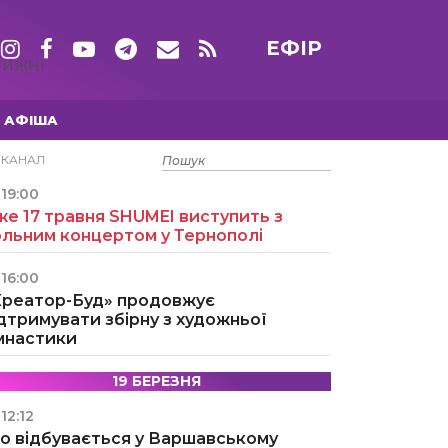
ЕФІР
ТИЖНІ
АФІША
15 ТРАВНЯ
ЕКАНАЛ
19:00
е 17 травня SHUMEI виступить з
ольним концертом у Тернополі
16:00
Креатор-Буд» продовжує
дтримувати збірну з художньої
імнастики
19 БЕРЕЗНЯ
12:12
о відбувається у Варшавському