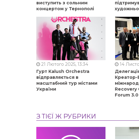
виступить з сольним
підтримув
концертом у Тернополі
художньо
21 Лютого 2025, 13:34
14 Листо
Гурт Kalush Orchestra
Делегація
відправляється в
Креатор-Б
масштабний тур містами
міжнарод
України
Recovery 
Forum 3.0
З ТІЄЇ Ж РУБРИКИ