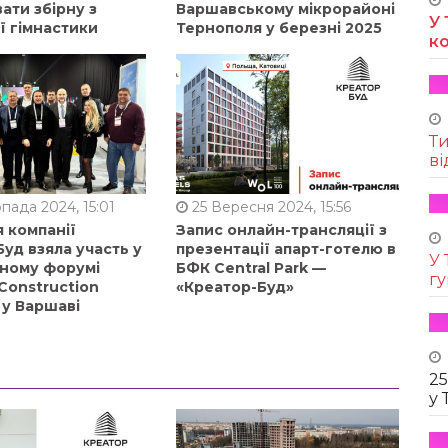
ати збірну з
Варшавському мікрорайоні
У 
ї гімнастики
Тернополя у березні 2025
к
Т
ві
пада 2024, 15:01
25 Вересня 2024, 15:56
 компанії
Запис онлайн-трансляції з
уд взяла участь у
презентації апарт-готелю в
У 
ному форумі
БФК Central Park —
г
Construction
«Креатор-Буд»
 у Варшаві
25
у 