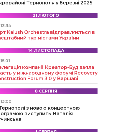
крорайоні Тернополя у березні 2025
21 ЛЮТОГО
13:34
рт Kalush Orchestra відправляється в
асштабний тур містами України
14 ЛИСТОПАДА
15:01
легація компанії Креатор-Буд взяла
асть у міжнародному форумі Recovery
nstruction Forum 3.0 у Варшаві
8 СЕРПНЯ
13:00
 Тернополі з новою концертною
рограмою виступить Наталія
учинська
1 СЕРПНЯ