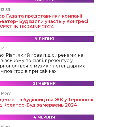
13:53
ор Гуда та представники компанії
еатор- Буд взяли участь у Конгресі
NVEST IN UKRAINE 2024
9 ЛИПНЯ
14:41
ex Pian, який грав під сиренами на
вівському вокзалі, презентує у
рнополі вечір музики легендарних
мпозиторів при свічках
21 ЧЕРВНЯ
14:47
деозвіт з будівництва ЖК у Тернополі
д Креатор-Буд за червень 2024
4 ЧЕРВНЯ