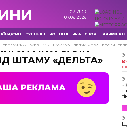
ИНИ
02:59:31
07.08.2026
ПОГОДА НА 2 
АЇНА/СВІТ
СУСПІЛЬСТВО
ПОЛІТИКА
СПОРТ
КРИМІНАЛ
НІ ЗАФІКСУВАЛИ
ПРОГРАМИ
РУБРИКИ
НАЖИВО
ПРЯМА МОВА
БЛОГИ
ТЕЛ
ІД ШТАМУ «ДЕЛЬТА»
Вж
с
«
пі
г
Щ