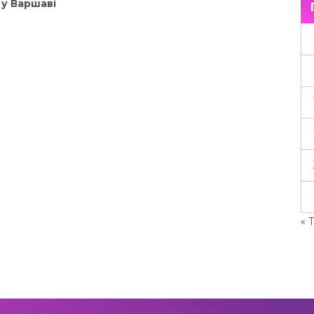
 у Варшаві
« 