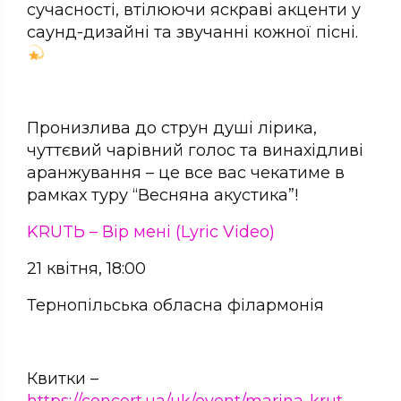
сучасності, втілюючи яскраві акценти у
саунд-дизайні та звучанні кожної пісні.
Пронизлива до струн душі лірика,
чуттєвий чарівний голос та винахідливі
аранжування – це все вас чекатиме в
рамках туру “Весняна акустика”!
KRUTЬ – Вір мені (Lyric Video)
21 квітня, 18:00
Тернопільська обласна філармонія
Квитки –
https://concert.ua/uk/event/marina-krut-