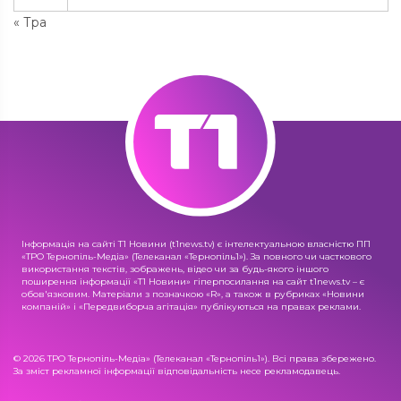
« Тра
Інформація на сайті Т1 Новини (t1news.tv) є інтелектуальною власністю ПП
«ТРО Тернопіль-Медіа» (Телеканал «Тернопіль1»). За повного чи часткового
використання текстів, зображень, відео чи за будь-якого іншого
поширення інформації «Т1 Новини» гіперпосилання на сайт t1news.tv – є
обов'язковим. Матеріали з позначкою «R», а також в рубриках «Новини
компаній» і «Передвиборча агітація» публікуються на правах реклами.
© 2026 ТРО Тернопіль-Медіа» (Телеканал «Тернопіль1»). Всі права збережено.
За зміст рекламної інформації відповідальність несе рекламодавець.