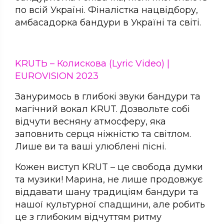
по всій Україні. Фіналістка нацвідбору,
амбасадорка бандури в Україні та світі.
KRUTЬ – Колискова (Lyric Video) |
EUROVISION 2023
Зануримось в глибокі звуки бандури та
магічний вокал KRUT. Дозвольте собі
відчути весняну атмосферу, яка
заповнить серця ніжністю та світлом.
Лише ви та ваші улюблені пісні.
Кожен виступ KRUT – це свобода думки
та музики! Марина, не лише продовжує
віддавати шану традиціям бандури та
нашої культурної спадщини, але робить
це з глибоким відчуттям ритму