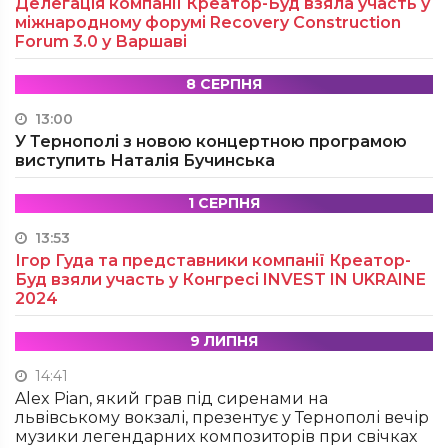
Делегація компанії Креатор-Буд взяла участь у
міжнародному форумі Recovery Construction
Forum 3.0 у Варшаві
8 СЕРПНЯ
13:00
У Тернополі з новою концертною програмою
виступить Наталія Бучинська
1 СЕРПНЯ
13:53
Ігор Гуда та представники компанії Креатор-
Буд взяли участь у Конгресі INVEST IN UKRAINE
2024
9 ЛИПНЯ
14:41
Alex Pian, який грав під сиренами на
львівському вокзалі, презентує у Тернополі вечір
музики легендарних композиторів при свічках