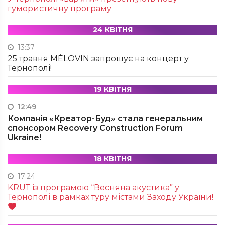
гумористичну програму
24 КВІТНЯ
13:37
25 травня MÉLOVIN запрошує на концерт у
Тернополі!
19 КВІТНЯ
12:49
Компанія «Креатор-Буд» стала генеральним
спонсором Recovery Construction Forum
Ukraine!
18 КВІТНЯ
17:24
KRUТ із програмою “Весняна акустика” у
Тернополі в рамках туру містами Заходу України!