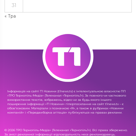
31
« Тра
Інформація на сайті Т1 Новини (t1news.tv) є інтелектуальною власністю ПП
«ТРО Тернопіль-Медіа» (Телеканал «Тернопіль1»). За повного чи часткового
використання текстів, зображень, відео чи за будь-якого іншого
поширення інформації «Т1 Новини» гіперпосилання на сайт t1news.tv – є
обов'язковим. Матеріали з позначкою «R», а також в рубриках «Новини
компаній» і «Передвиборча агітація» публікуються на правах реклами.
© 2026 ТРО Тернопіль-Медіа» (Телеканал «Тернопіль1»). Всі права збережено.
За зміст рекламної інформації відповідальність несе рекламодавець.