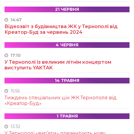
21 ЧЕРВНЯ
14:47
Відеозвіт з будівництва ЖК у Тернополі від
Креатор-Буд за червень 2024
4 ЧЕРВНЯ
17:10
У Тернополі із великим літнім концертом
виступить YAKTAK
14 ТРАВНЯ
15:56
Тиждень спеціальних цін ЖК Тернополя від
«Креатор-Буд»
1 ТРАВНЯ
13:32
У Тернополі «вар’яти» презентують нову