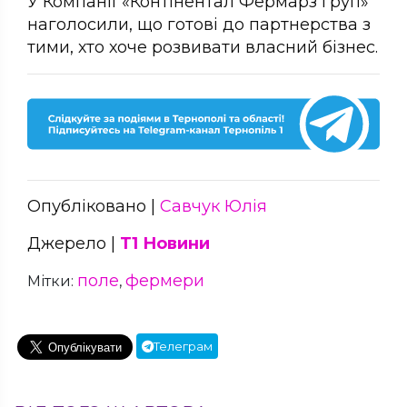
У Компанії «Контінентал Фермарз груп»
наголосили, що готові до партнерства з
тими, хто хоче розвивати власний бізнес.
Опубліковано |
Савчук Юлія
Джерело |
Т1 Новини
поле
фермери
Мітки:
,
Телеграм