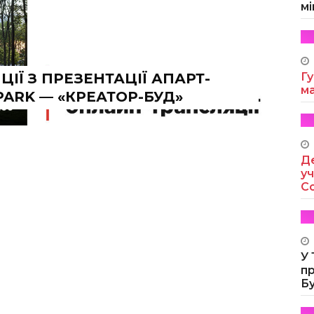
мі
ІЇ З ПРЕЗЕНТАЦІЇ АПАРТ-
Гу
м
PARK — «КРЕАТОР-БУД»
Де
уч
Co
У
п
Б