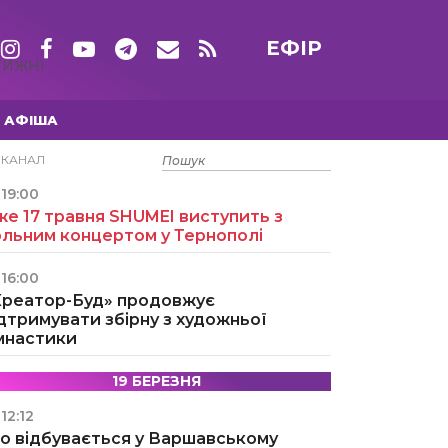
ЕФІР
ТИЖНІ
АФІША
15 ТРАВНЯ
ЕКАНАЛ
19:00
е 17 травня SHUMEI виступить з
ольним концертом у Тернополі
16:00
Креатор-Буд» продовжує
дтримувати збірну з художньої
імнастики
19 БЕРЕЗНЯ
12:12
о відбувається у Варшавському