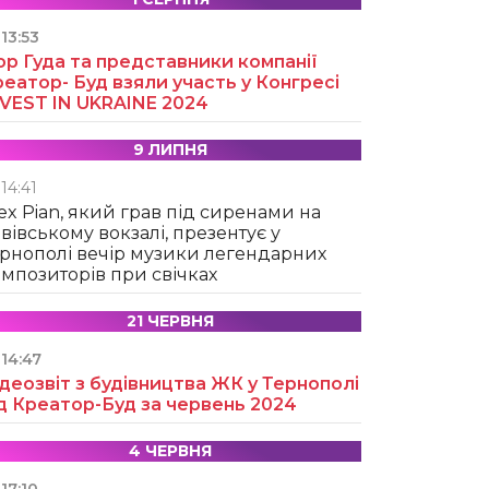
13:53
ор Гуда та представники компанії
еатор- Буд взяли участь у Конгресі
NVEST IN UKRAINE 2024
9 ЛИПНЯ
14:41
ex Pian, який грав під сиренами на
вівському вокзалі, презентує у
рнополі вечір музики легендарних
мпозиторів при свічках
21 ЧЕРВНЯ
14:47
деозвіт з будівництва ЖК у Тернополі
д Креатор-Буд за червень 2024
4 ЧЕРВНЯ