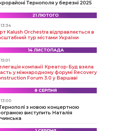
крорайоні Тернополя у березні 2025
21 ЛЮТОГО
13:34
рт Kalush Orchestra відправляється в
асштабний тур містами України
14 ЛИСТОПАДА
15:01
легація компанії Креатор-Буд взяла
асть у міжнародному форумі Recovery
nstruction Forum 3.0 у Варшаві
8 СЕРПНЯ
13:00
 Тернополі з новою концертною
рограмою виступить Наталія
учинська
1 СЕРПНЯ