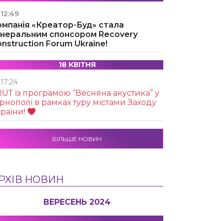
12:49
омпанія «Креатор-Буд» стала
енеральним спонсором Recovery
nstruction Forum Ukraine!
18 КВІТНЯ
17:24
UТ із програмою “Весняна акустика” у
рнополі в рамках туру містами Заходу
раїни!
БІЛЬШЕ НОВИН
РХІВ НОВИН
ВЕРЕСЕНЬ 2024