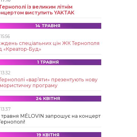
17:10
Тернополі із великим літнім
онцертом виступить YAKTAK
14 ТРАВНЯ
15:56
иждень спеціальних цін ЖК Тернополя
д «Креатор-Буд»
1 ТРАВНЯ
13:32
Тернополі «вар’яти» презентують нову
умористичну програму
24 КВІТНЯ
13:37
 травня MÉLOVIN запрошує на концерт
Тернополі!
19 КВІТНЯ