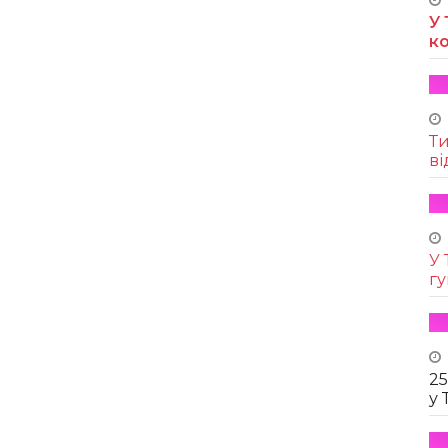
У 
к
Т
ві
У 
г
25
у 