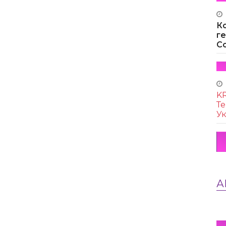
К
г
Co
KR
Те
Ук
А