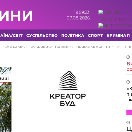
ИНИ
19:59:24
07.08.2026
ПОГОДА НА 2 
АЇНА/СВІТ
СУСПІЛЬСТВО
ПОЛІТИКА
СПОРТ
КРИМІНАЛ
ПРОГРАМИ
РУБРИКИ
НАЖИВО
ПРЯМА МОВА
БЛОГИ
ТЕЛ
Вж
с
«
пі
г
Щ