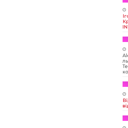
Іг
Кр
I
Al
ль
Те
ко
Ві
ві