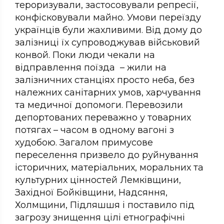
тероризували, застосовували репресії,
конфісковували майно. Умови переїзду
українців були жахливими. Від дому до
залізниці їх супроводжував військовий
конвой. Поки люди чекали на
відправлення поїзда – жили на
залізничних станціях просто неба, без
належних санітарних умов, харчування
та медичної допомоги. Перевозили
депортованих переважно у товарних
потягах – часом в одному вагоні з
худобою. Загалом примусове
переселення призвело до руйнування
історичних, матеріальних, моральних та
культурних цінностей Лемківщини,
Західної Бойківщини, Надсяння,
Холмщини, Підляшшя і поставило під
загрозу знищення цілі етнографічні