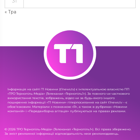
31
« Тра
Інформація на сайті Т1 Новини (t1news.tv) є інтелектуальною власністю ПП
«ТРО Тернопіль-Медіа» (Телеканал «Тернопіль1»). За повного чи часткового
використання текстів, зображень, відео чи за будь-якого іншого
поширення інформації «Т1 Новини» гіперпосилання на сайт t1news.tv – є
обов'язковим. Матеріали з позначкою «R», а також в рубриках «Новини
компаній» і «Передвиборча агітація» публікуються на правах реклами.
© 2026 ТРО Тернопіль-Медіа» (Телеканал «Тернопіль1»). Всі права збережено.
За зміст рекламної інформації відповідальність несе рекламодавець.