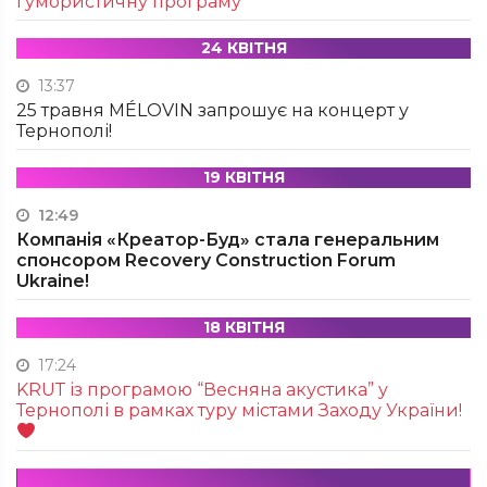
гумористичну програму
24 КВІТНЯ
13:37
25 травня MÉLOVIN запрошує на концерт у
Тернополі!
19 КВІТНЯ
12:49
Компанія «Креатор-Буд» стала генеральним
спонсором Recovery Construction Forum
Ukraine!
18 КВІТНЯ
17:24
KRUТ із програмою “Весняна акустика” у
Тернополі в рамках туру містами Заходу України!